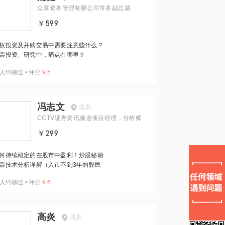
众享资本管理有限公司常务副总裁
￥599
权投资及并购交易中需要注意些什么？
票投资、研究中，痛点在哪里？
人约聊过
•
评分
9.5
冯志文
北京
CCTV证券资讯频道项目经理，分析师
￥299
何持续稳定的在股市中盈利！炒股秘籍
票技术分析详解（入市不到3年的股民
人约聊过
•
评分
9.6
高炎
北京