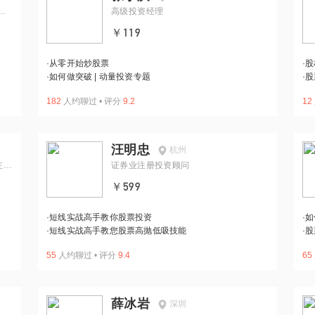
你
高级投资经理
￥119
·
从零开始炒股票
·
股
·
如何做突破 | 动量投资专题
·
股
182
人约聊过
•
评分
9.2
12
汪明忠
杭州
主理
证券业注册投资顾问
￥599
·
短线实战高手教你股票投资
·
如
·
短线实战高手教您股票高抛低吸技能
·
股
55
人约聊过
•
评分
9.4
65
薛冰岩
深圳