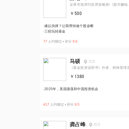
证券市场周刊首席策略师/《股市赚钱
做主》著作者
￥500
·
难以抉择？让我帮你做个股诊断
·
三招玩转基金
77
人约聊过
•
评分
9.6
马硕
北京
《基金投资说明书》作者，财神星球
人
￥1380
·
2025年，美国衰落和中国投资机会
417
人约聊过
•
评分
9.5
龚占峰
武汉