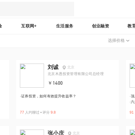
验
互联网+
生活服务
创业融资
教
选择价格
刘诚
北京
北京木愚投资管理有限公司总经理
￥1400
·
证券投资，如何有效提升收益率？
·
顶
·
六
77
人约聊过
•
评分
9.8
91
张小庆
北京