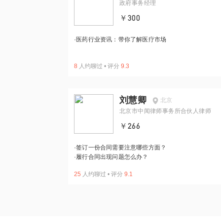
政府事务经理
￥300
·
医药行业资讯：带你了解医疗市场
8
人约聊过
•
评分
9.3
刘慧卿
北京
北京市中闻律师事务所合伙人律师
￥266
·
签订一份合同需要注意哪些方面？
·
履行合同出现问题怎么办？
25
人约聊过
•
评分
9.1