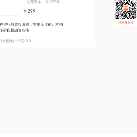
「点亮资本」投资经理
￥299
扫码并关注
户进行股票投资前，需要阅读的几本书
使阶段投融资指南
人约聊过
•
评分
8.8