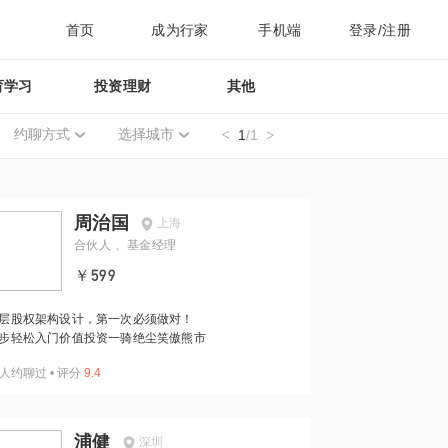
首页
成为行家
手机端
登录/注册
育学习
投资理财
其他
约聊方式
选择城市
1
/1
周治国
上海
合伙人 、基金经理
￥599
层股权架构设计，第一次必须做对！
步轻松入门价值投资一骑绝尘笑傲熊市
人约聊过
•
评分
9.4
浦健
深圳