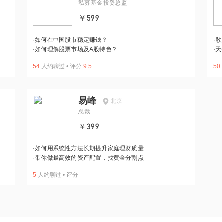
私募基金投资总监
￥599
·
如何在中国股市稳定赚钱？
·
散
·
如何理解股票市场及A股特色？
·
天
54
人约聊过
•
评分
9.5
50
易峰
北京
总裁
￥399
·
如何用系统性方法长期提升家庭理财质量
·
带你做最高效的资产配置，找黄金分割点
5
人约聊过
•
评分
-