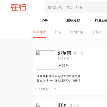
心理
职场发展
行业经
综合排序
评分
帮助人数
价格
刘梦雨
上海
风控负责人
￥299
·
证券类私募基金合规管理系统概述
·
投资者适当性原则对投资人的救济
1
人约聊过
•
评分
-
邢冶
北京