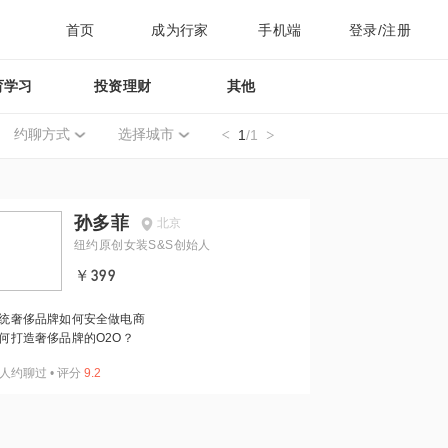
首页
成为行家
手机端
登录/注册
育学习
投资理财
其他
约聊方式
选择城市
1
/1
孙多菲
北京
纽约原创女装S&S创始人
￥399
统奢侈品牌如何安全做电商
何打造奢侈品牌的O2O？
人约聊过
•
评分
9.2