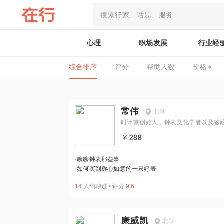
心理
职场发展
行业经
综合排序
评分
帮助人数
价格
常伟
北京
时计堂创始人，钟表文化学者以及鉴
￥288
·
聊聊钟表那些事
·
如何买到称心如意的一只好表
14
人约聊过
•
评分
9.6
康威凯
北京