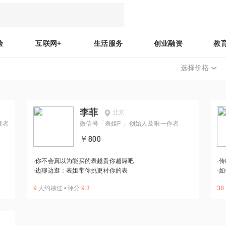
验
互联网+
生活服务
创业融资
教
选择价格
李菲
北京
藏者
微信号「表姐F 」创始人及唯一作者
￥800
·
你不会真以为能买的表越贵你越屌吧
·
传
·
边聊边逛：表姐带你挑更衬你的表
·
如
9
人约聊过
•
评分
9.3
38