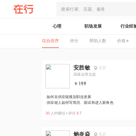
心理
职场发展
行业经
综合排序
评分
帮助人数
价格
安胜敏
北京
高级运营总监
￥199
·
如何在供应链规划职业发展
·
供应链人如何写简历、面试和进入新角色
30
人约聊过
•
评分
9.7
鲍炎焱
北京