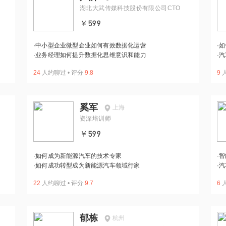
湖北大武传媒科技股份有限公司CTO
￥599
·
中小型企业微型企业如何有效数据化运营
·
如
·
业务经理如何提升数据化思维意识和能力
·
汽
24
人约聊过
•
评分
9.8
9
奚军
上海
资深培训师
￥599
·
如何成为新能源汽车的技术专家
·
智
·
如何成功转型成为新能源汽车领域行家
·
汽
22
人约聊过
•
评分
9.7
6
郁栋
杭州