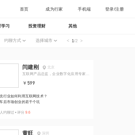
首页
成为行家
手机端
登录/注册
育学习
投资理财
其他
约聊方式
选择城市
1
/2
闫建刚
北京
互联网产品总监，企业数字化应用专家，
招商证券互联网板块资深顾问
￥599
统行业如何利用互联网技术？
车后市场创业的若干个坑
人约聊过
•
评分
9.6
黄旺
深圳