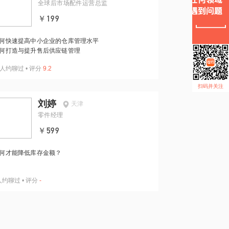
全球后市场配件运营总监
￥199
何快速提高中小企业的仓库管理水平
何打造与提升售后供应链管理
人约聊过
•
评分
9.2
扫码并关注
刘婷
天津
零件经理
￥599
何才能降低库存金额？
人约聊过
•
评分
-