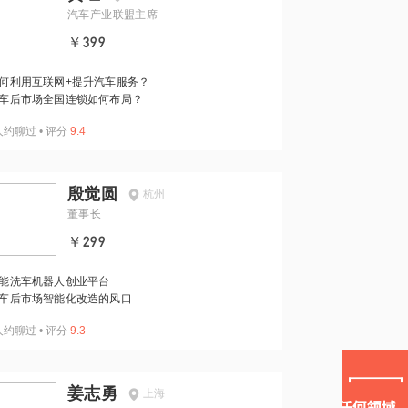
汽车产业联盟主席
￥399
何利用互联网+提升汽车服务？
车后市场全国连锁如何布局？
人约聊过
•
评分
9.4
殷觉圆
杭州
董事长
￥299
能洗车机器人创业平台
车后市场智能化改造的风口
人约聊过
•
评分
9.3
姜志勇
上海