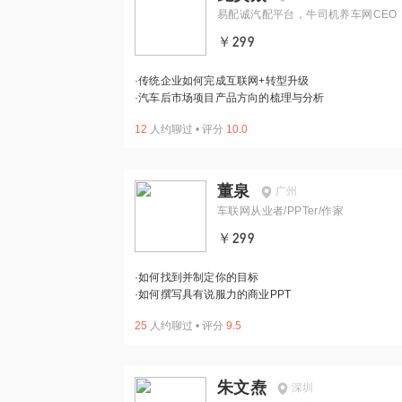
易配诚汽配平台，牛司机养车网CEO
￥299
·
传统企业如何完成互联网+转型升级
·
汽车后市场项目产品方向的梳理与分析
12
人约聊过
•
评分
10.0
董泉
广州
车联网从业者/PPTer/作家
￥299
·
如何找到并制定你的目标
·
如何撰写具有说服力的商业PPT
25
人约聊过
•
评分
9.5
朱文焘
深圳