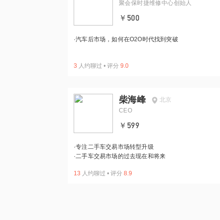
聚会保时捷维修中心创始人
￥500
·
汽车后市场，如何在O2O时代找到突破
3
人约聊过
•
评分
9.0
柴海峰
北京
CEO
￥599
·
专注二手车交易市场转型升级
·
二手车交易市场的过去现在和将来
13
人约聊过
•
评分
8.9