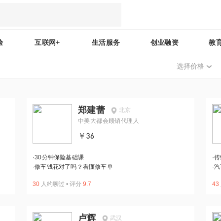
验
互联网+
生活服务
创业融资
教
选择价格
郑建蕾
北京
中美大都会顾销代理人
￥36
·
30分钟保险基础课
·
传
·
修车钱花对了吗？看懂修车单
·
汽
30
人约聊过
•
评分
9.7
43
卢辉
武汉