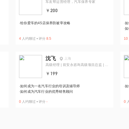
车友帮运营经理，汽车保养专家
￥200
·
给你爱车的4S店保养防被宰攻略
·
如
·
如
4
人约聊过
•
评分
8.5
10
沈飞
上海
高级经理 | 前安永咨询高级项目总监 | 大
众中国认证培训师
￥199
·
如何成为一名汽车行业的培训及辅导师
·
如
·
如何成为汽车行业的优秀销售顾问
0
人约聊过
•
评分
-
0