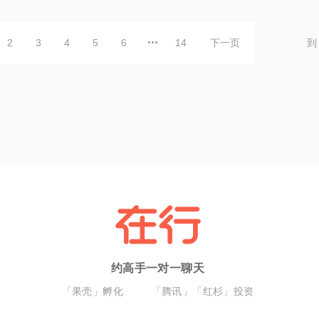
2
3
4
5
6
14
下一页
到
约高手一对一聊天
「果壳」孵化
「腾讯」「红杉」投资