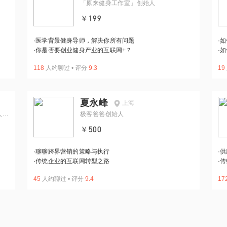
「原来健身工作室」创始人
￥199
·
医学背景健身导师，解决你所有问题
·
如
·
你是否要创业健身产业的互联网+？
·
如
118
人约聊过
•
评分
9.3
19
夏永峰
上海
人&
极客爸爸创始人
￥500
·
聊聊跨界营销的策略与执行
·
供
·
传统企业的互联网转型之路
·
传
45
人约聊过
•
评分
9.4
17