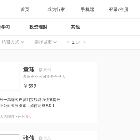
首页
成为行家
手机端
登录/注册
育学习
投资理财
其他
约聊方式
选择城市
1
/14
章珏
杭州
多家创业公司业务合伙人
￥599
对一高端客户谈判实战能力快速提升
业公司业务摸索：如何完成从0-1
人约聊过
•
评分
9.6
张伟
北京