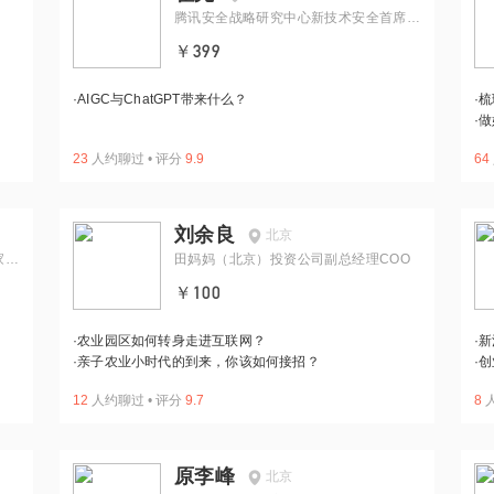
腾讯安全战略研究中心新技术安全首席研
究员
￥399
·
AIGC与ChatGPT带来什么？
·
梳
·
做
23
人约聊过
•
评分
9.9
64
刘余良
北京
家，
田妈妈（北京）投资公司副总经理COO
￥100
·
农业园区如何转身走进互联网？
·
新
·
亲子农业小时代的到来，你该如何接招？
·
创
12
人约聊过
•
评分
9.7
8
原李峰
北京