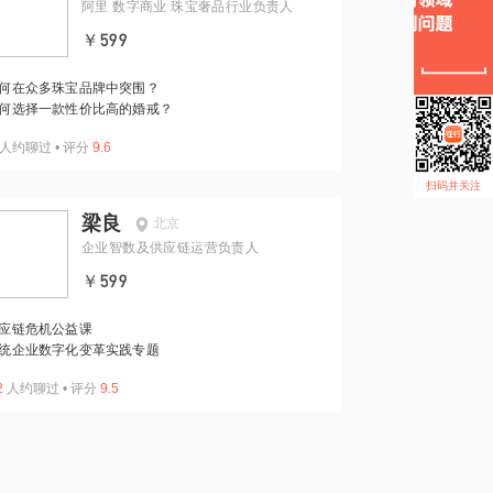
阿里 数字商业 珠宝奢品行业负责人
￥599
何在众多珠宝品牌中突围？
何选择一款性价比高的婚戒？
人约聊过
•
评分
9.6
扫码并关注
梁良
北京
企业智数及供应链运营负责人
￥599
应链危机公益课
统企业数字化变革实践专题
2
人约聊过
•
评分
9.5