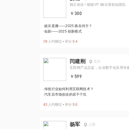
独立创业 / 能链VP /豌豆荚创始团队
￥300
·
娱乐直播——2025 路在何方？
·
短剧——2025 创新模式
29
人约聊过
•
评分
9.4
闫建刚
北京
互联网产品总监，企业数字化应用专
招商证券互联网板块资深顾问
￥599
·
传统行业如何利用互联网技术？
·
汽车后市场创业的若干个坑
43
人约聊过
•
评分
9.6
杨军
上海