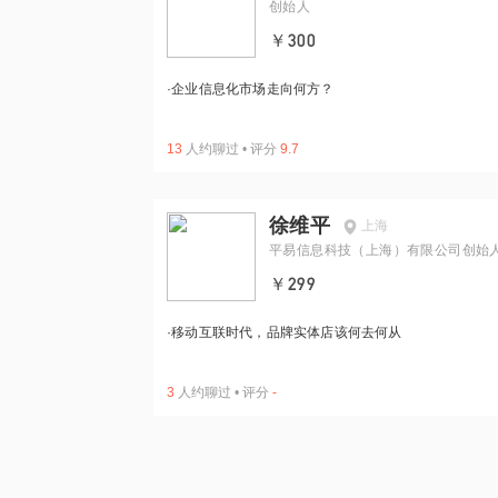
创始人
￥300
·
企业信息化市场走向何方？
13
人约聊过
•
评分
9.7
徐维平
上海
平易信息科技（上海）有限公司创始
CEO
￥299
·
移动互联时代，品牌实体店该何去何从
3
人约聊过
•
评分
-