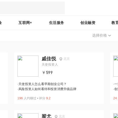
验
互联网+
生活服务
创业融资
教
选择价格
戚佳悦
北京
天使投资人
￥599
·
天使投资人怎么看早期创业公司？
·
一
·
风险投资人如何看待和投资消费升级品牌
·
创
196
人约聊过
•
评分
9.2
24
翟尤
北京