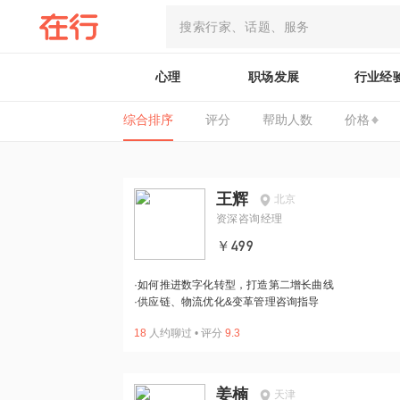
心理
职场发展
行业经
综合排序
评分
帮助人数
价格
王辉
北京
资深咨询经理
￥499
·
如何推进数字化转型，打造第二增长曲线
·
供应链、物流优化&变革管理咨询指导
18
人约聊过
•
评分
9.3
姜楠
天津