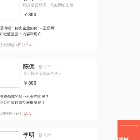
独立运营顾问，铁血网前主编
￥800
理清晰：传统企业如何“＋互联网”
好社区运营：内容和用户
人约聊过
•
评分
9.4
陈侃
北京
某一线基金高级合伙人
￥800
消费领域的创业机会在哪里？
业公司如何成功获取融资？
人约聊过
•
评分
10.0
李明
杭州